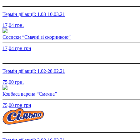
Термін дії акції: 1.03-10.03.21
17,04
грн.
Сосиски “Смачні зі скоринкою”
17,04
грн
грн
Термін дії акції: 1.02-28.02.21
75,00
грн.
Ковбаса варена “Смачна”
75,00
грн
грн