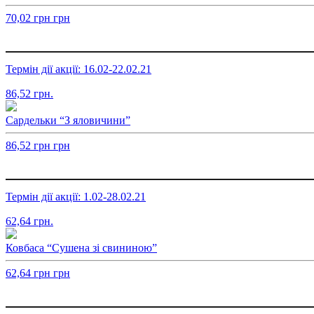
70,02
грн
грн
Термін дії акції: 16.02-22.02.21
86,52
грн.
Сардельки “З яловичини”
86,52
грн
грн
Термін дії акції: 1.02-28.02.21
62,64
грн.
Ковбаса “Сушена зі свининою”
62,64
грн
грн