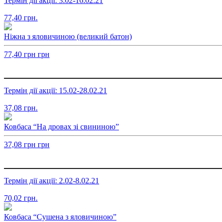
Термін дії акції: 3.02-16.02.21
77,40
грн.
Ніжна з яловичиною (великий батон)
77,40
грн
грн
Термін дії акції: 15.02-28.02.21
37,08
грн.
Ковбаса “На дровах зі свининою”
37,08
грн
грн
Термін дії акції: 2.02-8.02.21
70,02
грн.
Ковбаса “Сушена з яловичиною”