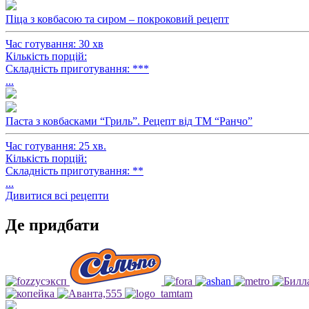
Піца з ковбасою та сиром – покроковий рецепт
Час готування: 30 хв
Кількість порцій:
Складність приготування: ***
...
Паста з ковбасками “Гриль”. Рецепт від ТМ “Ранчо”
Час готування: 25 хв.
Кількість порцій:
Складність приготування: **
...
Дивитися всі рецепти
Де придбати