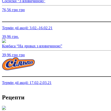
Сосиски “З яловичиною”
76,56
грн
грн
Термін дії акції: 3.02.-16.02.21
39,96
грн.
Ковбаса “На дровах з яловичиною”
39,96
грн
грн
Термін дії акції: 17.02-2.03.21
Рецепти