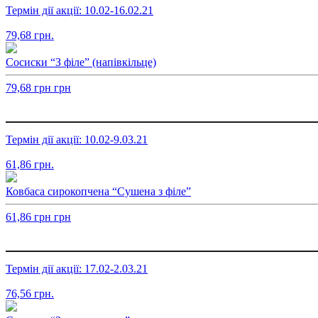
Термін дії акції: 10.02-16.02.21
79,68
грн.
Сосиски “З філе” (напівкільце)
79,68
грн
грн
Термін дії акції: 10.02-9.03.21
61,86
грн.
Ковбаса сирокопчена “Сушена з філе”
61,86
грн
грн
Термін дії акції: 17.02-2.03.21
76,56
грн.