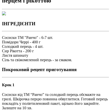
перцем і рікоттою
ІНГРЕДІЄНТИ
Сосиски ТМ "Ранчо" - 6-7 шт.
Помідори Черрі - 400 г
Солодкий перець - 4 шт.
Сир Рікотта - 200 г
Листя шпинату
Сіль та свіжомелений перець - за смаком.
Покроковий рецепт приготування
Крок 1
Сосиски від ТМ “Ранчо” та солодкий перець обсмажте на
грилі. Шкірочка перцю повинна обвуглитися. Готовий перець
покладіть у поліетиленовий пакет, щільно його закрийте.
Залиште на 10 хв.