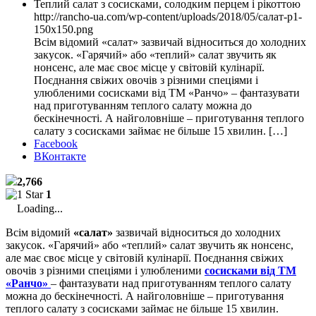
Теплий салат з сосисками, солодким перцем і рікоттою
http://rancho-ua.com/wp-content/uploads/2018/05/салат-р1-
150x150.png
Всім відомий «салат» зазвичай відноситься до холодних
закусок. «Гарячий» або «теплий» салат звучить як
нонсенс, але має своє місце у світовій кулінарії.
Поєднання свіжих овочів з різними спеціями і
улюбленими сосисками від ТМ «Ранчо» – фантазувати
над приготуванням теплого салату можна до
бескінечності. А найголовніше – приготування теплого
салату з сосисками займає не більше 15 хвилин. […]
Facebook
ВКонтакте
2,766
1
Loading...
Всім відомий
«салат»
зазвичай відноситься до холодних
закусок. «Гарячий» або «теплий» салат звучить як нонсенс,
але має своє місце у світовій кулінарії. Поєднання свіжих
овочів з різними спеціями і улюбленими
сосисками від ТМ
«Ранчо»
– фантазувати над приготуванням теплого салату
можна до бескінечності. А найголовніше – приготування
теплого салату з сосисками займає не більше 15 хвилин.