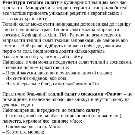
Рецептури теплого салату
в кулінарних традиціях весь час
зростають. Мандруючи за кордон, туристи і гастро-любителі
все частіше привозять унікальні рецепти з європейських і
азіатських країн світу.
Теплий салат може стати найкращим доповненням до гарніру
і до безлічі інших страв. Теплий салат можна заправляти
соусами. Кулінарні фахівці ТМ «Ранчо» не рекомендують
заправляти теплий салат такими заправками, як майонез або
сметана. Найкраще підійдуть оливкова олія з додаванням
перцю та солі, іноді можна додати кілька крапель
бальзамічного оцту, лимона, або лайму.
Найкраще, з чим можна поєднувати салат теплий з сосисками,
солодким перцем і рікоттою, це:
– Перші закуски, доки ви в очікуванні другої страви;
– Як ситний сніданок, або обід;
– Як універсальне блюдо азіатської вуличної їжі.
Практично будь-який
теплий салат з сосисками «Ранчо»
– це
повноцінне, незалежне блюдо, яке знижує відчуття голоду на
декілька годин.
Найпоширеніші інгредієнти до
теплого салату
:
– Сосиски, ковбаси, ковбаски сирокопчені (напівкопчені),
панчетта, куряче м’ясо, свиняче м’ясо;
– Оливкова олія та ін. Масла;
– Картопля, морква;