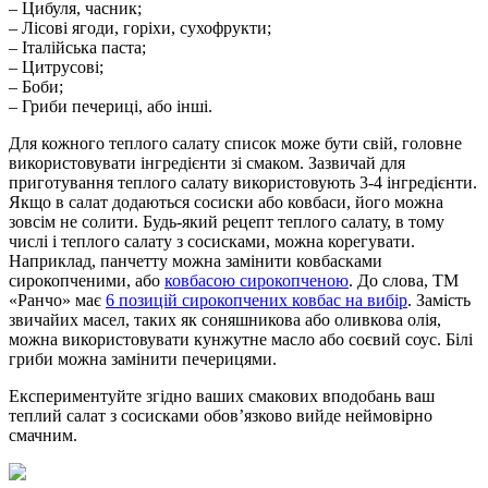
– Цибуля, часник;
– Лісові ягоди, горіхи, сухофрукти;
– Італійська паста;
– Цитрусові;
– Боби;
– Гриби печериці, або інші.
Для кожного теплого салату список може бути свій, головне
використовувати інгредієнти зі смаком. Зазвичай для
приготування теплого салату використовують 3-4 інгредієнти.
Якщо в салат додаються сосиски або ковбаси, його можна
зовсім не солити. Будь-який рецепт теплого салату, в тому
числі і теплого салату з сосисками, можна корегувати.
Наприклад, панчетту можна замінити ковбасками
сирокопченими, або
ковбасою сирокопченою
. До слова, ТМ
«Ранчо» має
6 позицій сирокопчених ковбас на вибір
. Замість
звичайих масел, таких як соняшникова або оливкова олія,
можна використовувати кунжутне масло або соєвий соус. Білі
гриби можна замінити печерицями.
Експериментуйте згідно ваших смакових вподобань ваш
теплий салат з сосисками обов’язково вийде неймовірно
смачним.