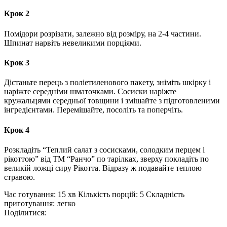
Крок 2
Помідори розрізати, залежно від розміру, на 2-4 частини.
Шпинат нарвіть невеликими порціями.
Крок 3
Дістаньте перець з поліетиленового пакету, зніміть шкірку і
наріжте середніми шматочками. Сосиски наріжте
кружальцями середньої товщини і змішайте з підготовленими
інгредієнтами. Перемішайте, посоліть та поперчіть.
Крок 4
Розкладіть “Теплий салат з сосисками, солодким перцем і
рікоттою” від ТМ “Ранчо” по тарілках, зверху покладіть по
великій ложці сиру Рікотта. Відразу ж подавайте теплою
стравою.
Час готування: 15 хв
Кількість порцій: 5
Складність
приготування: легко
Поділитися: