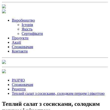
Виробництво
Історія
Якість
Сертифікати
Продукти
Акції
Споживачам
Контакти
РАНЧО
Споживачам
Рецепти
Теплий салат з сосисками, солодким перцем і рікоттою
Теплий салат з сосисками, солодким